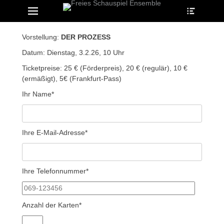
Heade
Primary Menu
Skip
Toggle
to
ollapse
hild
content
enu
Vorstellung:
DER PROZESS
ollapse
hild
Datum: Dienstag, 3.2.26, 10 Uhr
enu
ollapse
Ticketpreise: 25 € (Förderpreis), 20 € (regulär), 10 €
hild
(ermäßigt), 5€ (Frankfurt-Pass)
enu
Ihr Name*
ollapse
hild
enu
Ihre E-Mail-Adresse*
ollapse
hild
enu
Ihre Telefonnummer*
Anzahl der Karten*