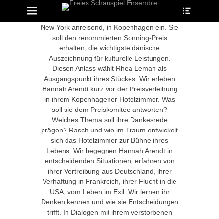
Heade
Primary Menu
Skip
Toggle
to
ollapse
Am 18. April 1975 trifft Hannah Arendt, aus
hild
content
New York anreisend, in Kopenhagen ein. Sie
enu
soll den renommierten Sonning-Preis
ollapse
hild
erhalten, die wichtigste dänische
enu
Auszeichnung für kulturelle Leistungen.
ollapse
Diesen Anlass wählt Rhea Leman als
hild
enu
Ausgangspunkt ihres Stückes. Wir erleben
Hannah Arendt kurz vor der Preisverleihung
in ihrem Kopenhagener Hotelzimmer. Was
soll sie dem Preiskomitee antworten?
ollapse
Welches Thema soll ihre Dankesrede
hild
enu
prägen? Rasch und wie im Traum entwickelt
ollapse
sich das Hotelzimmer zur Bühne ihres
hild
Lebens. Wir begegnen Hannah Arendt in
enu
entscheidenden Situationen, erfahren von
ihrer Vertreibung aus Deutschland, ihrer
Verhaftung in Frankreich, ihrer Flucht in die
USA, vom Leben im Exil. Wir lernen ihr
Denken kennen und wie sie Entscheidungen
trifft. In Dialogen mit ihrem verstorbenen