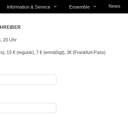
News
Information & Service
Ensemble
CHREIBER
, 20 Uhr
s), 15 € (regulär), 7 € (ermäßigt), 3€ (Frankfurt-Pass)