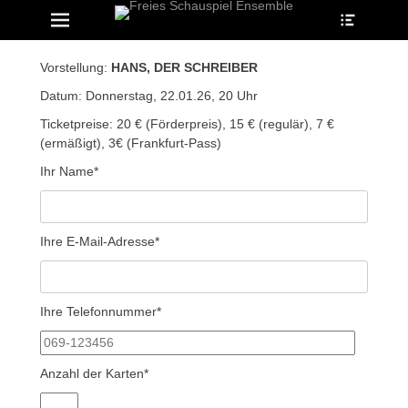
Heade
Erstes Menü
Zum
Toggle
Inhalt:
ollapse
hild
enu
Vorstellung:
HANS, DER SCHREIBER
ollapse
hild
Datum: Donnerstag, 22.01.26, 20 Uhr
enu
ollapse
Ticketpreise: 20 € (Förderpreis), 15 € (regulär), 7 €
hild
(ermäßigt), 3€ (Frankfurt-Pass)
enu
Ihr Name*
ollapse
hild
enu
Ihre E-Mail-Adresse*
ollapse
hild
enu
Ihre Telefonnummer*
Anzahl der Karten*