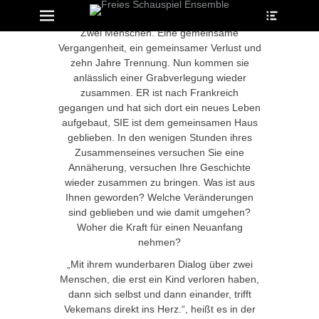
Heade
Erstes Menü
Zum
Toggle
Inhalt:
Zwei Menschen. Eine gemeinsame
Vergangenheit, ein gemeinsamer Verlust und
zehn Jahre Trennung. Nun kommen sie
anlässlich einer Grabverlegung wieder
zusammen. ER ist nach Frankreich
gegangen und hat sich dort ein neues Leben
aufgebaut, SIE ist dem gemeinsamen Haus
geblieben. In den wenigen Stunden ihres
Zusammenseines versuchen Sie eine
Annäherung, versuchen Ihre Geschichte
wieder zusammen zu bringen. Was ist aus
Ihnen geworden? Welche Veränderungen
sind geblieben und wie damit umgehen?
Woher die Kraft für einen Neuanfang
nehmen?
„Mit ihrem wunderbaren Dialog über zwei
Menschen, die erst ein Kind verloren haben,
dann sich selbst und dann einander, trifft
Vekemans direkt ins Herz.“, heißt es in der