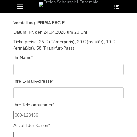
Heade
Primary Menu
Skip
Toggle
to
ollapse
hild
content
enu
Vorstellung:
PRIMA FACIE
ollapse
hild
Datum: Fr, den 24.04.2026 um 20 Uhr
enu
ollapse
Ticketpreise: 25 € (Förderpreis), 20 € (regulär), 10 €
hild
(ermäßigt), 5€ (Frankfurt-Pass)
enu
Ihr Name*
ollapse
hild
enu
Ihre E-Mail-Adresse*
ollapse
hild
enu
Ihre Telefonnummer*
Anzahl der Karten*