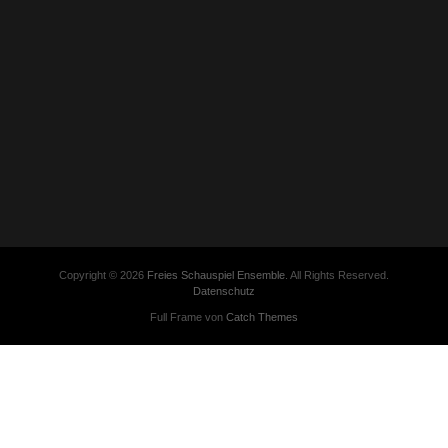
Copyright © 2026
Freies Schauspiel Ensemble
. All Rights Reserved.
Datenschutz
Full Frame von
Catch Themes