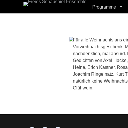
Primary Menu
Skip
Programme
to
content
Für alle Weihnachtsfans ein
Vorweihnachtsgeschenk. Mal
nachdenklich, mal absurd. 
Gedichten von Axel Hacke,
Heine, Erich Kästner, Ros
Joachim Ringelnatz, Kurt 
natürlich keine Weihnacht
Glühwein.