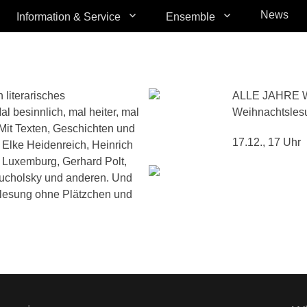
News
Information & Service
Ensemble
 literarisches
ALLE JAHRE 
 besinnlich, mal heiter, mal
Weihnachtslesu
Mit Texten, Geschichten und
17.12., 17 Uhr
 Elke Heidenreich, Heinrich
a Luxemburg, Gerhard Polt,
Tucholsky und anderen. Und
slesung ohne Plätzchen und