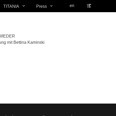
Header
en
TITANIA
Press
Toggle
WIEDER
ng mit Bettina Kaminski