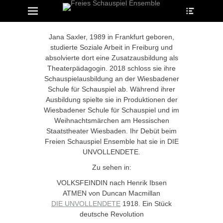
Heade
Erstes Menü
Zum
Toggle
Inhalt:
Jana Saxler, 1989 in Frankfurt geboren,
studierte Soziale Arbeit in Freiburg und
absolvierte dort eine Zusatzausbildung als
Theaterpädagogin. 2018 schloss sie ihre
Schauspielausbildung an der Wiesbadener
Schule für Schauspiel ab. Während ihrer
Ausbildung spielte sie in Produktionen der
Wiesbadener Schule für Schauspiel und im
Weihnachtsmärchen am Hessischen
Staatstheater Wiesbaden. Ihr Debüt beim
Freien Schauspiel Ensemble hat sie in DIE
UNVOLLENDETE.
Zu sehen in:
VOLKSFEINDIN nach Henrik Ibsen
ATMEN von Duncan Macmillan
DIE UNVOLLENDETE
1918. Ein Stück
deutsche Revolution