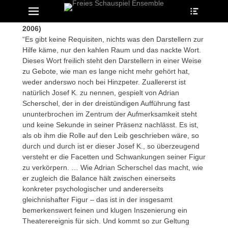
Heade
Erstes Menü
Zum
Toggle
Inhalt:
Jutta Baier, Frankfurter Rundschau (27. Februar
2006)
“Es gibt keine Requisiten, nichts was den Darstellern zur
Hilfe käme, nur den kahlen Raum und das nackte Wort.
Dieses Wort freilich steht den Darstellern in einer Weise
zu Gebote, wie man es lange nicht mehr gehört hat,
weder anderswo noch bei Hinzpeter. Zuallererst ist
natürlich Josef K. zu nennen, gespielt von Adrian
Scherschel, der in der dreistündigen Aufführung fast
ununterbrochen im Zentrum der Aufmerksamkeit steht
und keine Sekunde in seiner Präsenz nachlässt. Es ist,
als ob ihm die Rolle auf den Leib geschrieben wäre, so
durch und durch ist er dieser Josef K., so überzeugend
versteht er die Facetten und Schwankungen seiner Figur
zu verkörpern. … Wie Adrian Scherschel das macht, wie
er zugleich die Balance hält zwischen einerseits
konkreter psychologischer und andererseits
gleichnishafter Figur – das ist in der insgesamt
bemerkenswert feinen und klugen Inszenierung ein
Theaterereignis für sich. Und kommt so zur Geltung