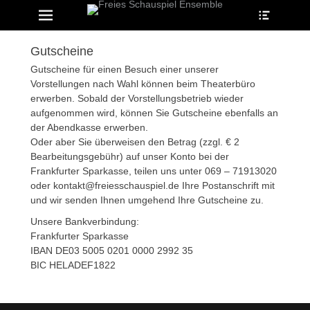
Heade
Erstes Menü
Zum
Toggle
Inhalt:
Gutscheine
Gutscheine für einen Besuch einer unserer
Vorstellungen nach Wahl können beim Theaterbüro
erwerben. Sobald der Vorstellungsbetrieb wieder
aufgenommen wird, können Sie Gutscheine ebenfalls an
der Abendkasse erwerben.
Oder aber Sie überweisen den Betrag (zzgl. € 2
Bearbeitungsgebühr) auf unser Konto bei der
Frankfurter Sparkasse, teilen uns unter 069 – 71913020
oder kontakt@freiesschauspiel.de Ihre Postanschrift mit
und wir senden Ihnen umgehend Ihre Gutscheine zu.
Unsere Bankverbindung:
Frankfurter Sparkasse
IBAN DE03 5005 0201 0000 2992 35
BIC HELADEF1822