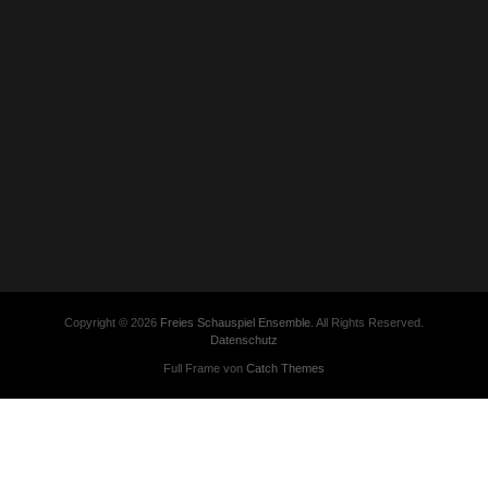
Copyright © 2026
Freies Schauspiel Ensemble
. All Rights Reserved.
Datenschutz
Full Frame von
Catch Themes