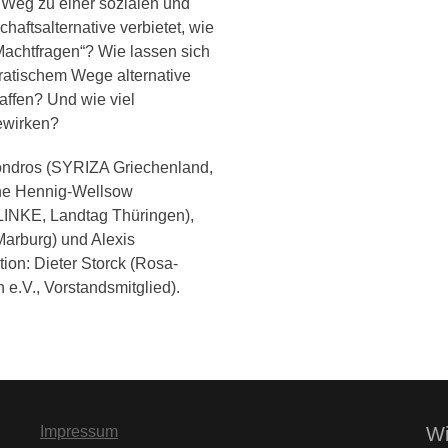
Weg zu einer sozialen und
haftsalternative verbietet, wie
„Machtfragen“? Wie lassen sich
ratischem Wege alternative
ffen? Und wie viel
ewirken?
ondros (SYRIZA Griechenland,
nne Hennig-Wellsow
 LINKE, Landtag Thüringen),
 Marburg) und Alexis
tion: Dieter Storck (Rosa-
e.V., Vorstandsmitglied).
Impressum
Wi