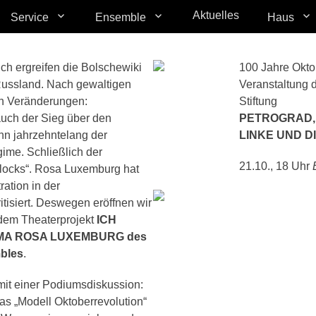
Aktuelles
Service
Ensemble
Haus
ch ergreifen die Bolschewiki
100 Jahre Okto
 Russland. Nach gewaltigen
Veranstaltung 
n Veränderungen:
Stiftung
r auch der Sieg über den
PETROGRAD, 
n jahrzehntelang der
LINKE UND D
gime. Schließlich der
21.10., 18 Uhr
ocks“. Rosa Luxemburg hat
ration in der
itisiert. Deswegen eröffnen wir
 dem Theaterprojekt
ICH
MA ROSA LUXEMBURG des
bles
.
 mit einer Podiumsdiskussion:
das „Modell Oktoberrevolution“