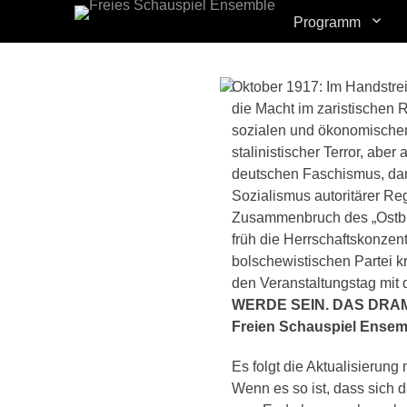
Erstes Menü
Zum
Programm
Inhalt:
Oktober 1917: Im Handstrei
die Macht im zaristischen
sozialen und ökonomische
stalinistischer Terror, abe
deutschen Faschismus, dan
Sozialismus autoritärer Re
Zusammenbruch des „Ostbl
früh die Herrschaftskonzent
bolschewistischen Partei kr
den Veranstaltungstag mit
WERDE SEIN. DAS DRA
Freien Schauspiel Ensem
Es folgt die Aktualisierung
Wenn es so ist, dass sich 