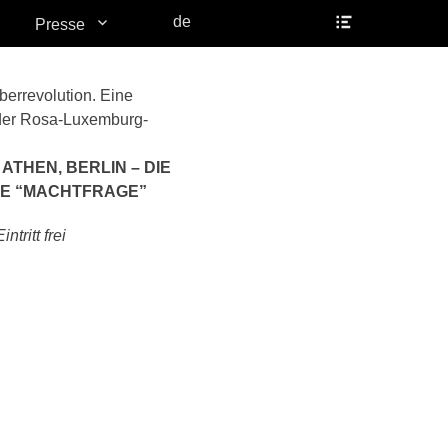
Header
de
Presse
Toggle
berrevolution. Eine
der Rosa-Luxemburg-
ATHEN, BERLIN – DIE
IE “MACHTFRAGE”
Eintritt frei