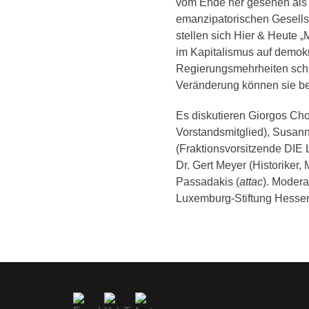
vom Ende her gesehen als 
emanzipatorischen Gesellsc
stellen sich Hier & Heute 
im Kapitalismus auf demok
Regierungsmehrheiten scha
Veränderung können sie b
Es diskutieren Giorgos Ch
Vorstandsmitglied), Susa
(Fraktionsvorsitzende DIE
Dr. Gert Meyer (Historiker,
Passadakis (
attac
). Modera
Luxemburg-Stiftung Hessen 