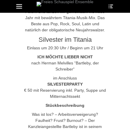
Heade
Erstes Menü
Zum
Toggle
Inhalt:
ollapse
Feiern und tanzen wir gemeinsam ins neue
hild
enu
Jahr mit bewährtem Titania-Musik-Mix. Das
Beste aus Pop, Rock, Soul, Latin und
ollapse
hild
natürlich der obligatorische Neujahrswalzer.
enu
Silvester im Titania
ollapse
hild
enu
Einlass um 20:30 Uhr / Beginn um 21 Uhr
ICH MÖCHTE LIEBER NICHT
nach Herman Melvilles “Bartleby, der
ollapse
Schreiber“
hild
enu
im Anschluss
ollapse
SILVESTERPARTY
hild
enu
€ 50 mit Reservierung inkl. Party, Suppe und
Mitternachtssekt
Stückbeschreibung
Was ist los? – Arbeitsverweigerung?
Faulheit? Frust? Burnout? – Der
Kanzleiangestellte Bartleby ist in seinem