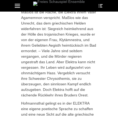
Heade
Erstes Menü
Zum
Toggle
Inhalt:
ollapse
Maßlos ist die Rache, die Elektra ihrem Vater
hild
enu
Agamemnon verspricht. Maßlos wie das
ollapse
Unrecht, das dem griechischen Helden
hild
widerfahren ist: Siegreich heimkehrend aus
enu
der Hölle des trojanischen Krieges, wurde er
ollapse
hild
von der eigenen Frau, Klytämnestra, und
enu
ihrem Geliebten Aegisth heimtückisch im Bad
ermordet. – Viele Jahre sind seitdem
vergangen, und die Mörder regieren
ollapse
ungestraft das Land. Aber Elektra kann nicht
hild
vergessen. Ihr Leben wird aufgezehrt von
enu
ohnmächtigem Hass. Vergeblich versucht
ollapse
hild
ihre Schwester Chrysothemis, sie zu
enu
überzeugen, den sinnlosen Kampf endlich
aufzugeben. Doch Elektra hofft auf die
rächende Rückkehr ihres Bruders Orest.
Hofmannsthal gelingt es in der ELEKTRA
eine eigene poetische Sprache zu schaffen
und eine neue Sicht auf die alte griechische