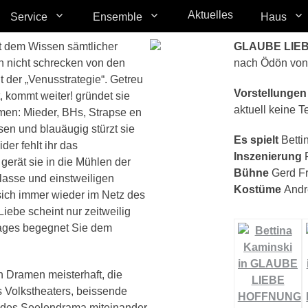
Aktuelles
Service
Ensemble
Haus
it dem Wissen sämtlicher
GLAUBE LIE
ch nicht schrecken von den
nach Ödön von
gt der „Venusstrategie“. Getreu
Vorstellungen
 kommt weiter! gründet sie
aktuell keine T
men: Mieder, BHs, Strapse en
sen und blauäugig stürzt sie
Es spielt
Betti
der fehlt ihr das
Inszenierung
R
gerät sie in die Mühlen der
Bühne
Gerd Fr
lasse und einstweiligen
Kostüme
Andr
sich immer wieder im Netz des
iebe scheint nur zeitweilig
Tages begegnet Sie dem
en Dramen meisterhaft, die
s Volkstheaters, beissende
endes Seelendrama miteinander