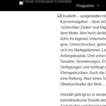
Erstes Menü
Zum
Programm
Inhalt:
Elisabeth – ausgestattet m
Karriereratgeber – lässt si
‘schlechten Zeiten’ und fol
dem Motto: Wer hoch denkt,
kühn ihr eigenes Unterneh
gros. Unerschrocken, geris
sich ins Marktgetümmel. Lei
Anfangskapital. Und schon 
Gesetze, Verordnungen, Er
Verfügungen und verfängt 
Kleingedruckten. Auch die L
eine Rettung. Aber eines 
Oberbuchhalter der Welt…
Horváth gelingt es in sein
komödiantische Drastik de
Sozialsatire und hinreiss