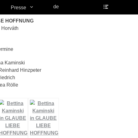
Header
de
Presse
Toggle
BE HOFFNUNG
 Horváth
ermine
na Kaminski
einhard Hinzpeter
iedrich
ea Rölle