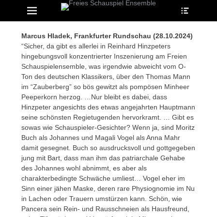
Heade
Erstes Menü
Zum
Toggle
Inhalt:
ollapse
hild
enu
Marcus Hladek, Frankfurter Rundschau (28.10.2024)
ollapse
“Sicher, da gibt es allerlei in Reinhard Hinzpeters
hild
enu
hingebungsvoll konzentrierter Inszenierung am Freien
ollapse
Schauspielensemble, was irgendwie abweicht vom O-
hild
Ton des deutschen Klassikers, über den Thomas Mann
enu
im “Zauberberg” so bös gewitzt als pompösen Minheer
Peeperkorn herzog. …Nur bleibt es dabei, dass
Hinzpeter angesichts des etwas angejahrten Hauptmann
ollapse
seine schönsten Regietugenden hervorkramt. … Gibt es
hild
enu
sowas wie Schauspieler-Gesichter? Wenn ja, sind Moritz
ollapse
Buch als Johannes und Magali Vogel als Anna Mahr
hild
damit gesegnet. Buch so ausdrucksvoll und gottgegeben
enu
jung mit Bart, dass man ihm das patriarchale Gehabe
des Johannes wohl abnimmt, es aber als
charakterbedingte Schwäche umliest… Vogel eher im
Sinn einer jähen Maske, deren rare Physiognomie im Nu
in Lachen oder Trauern umstürzen kann. Schön, wie
Pancera sein Rein- und Rausschneien als Hausfreund,