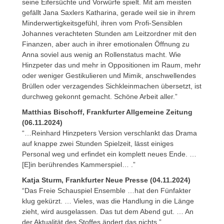
seine Eifersüchte und Vorwürfe spielt. Mit am meisten
gefällt Jana Saxlers Katharina, gerade weil sie in ihrem
Minderwertigkeitsgefühl, ihren vom Profi-Sensiblen
Johannes verachteten Stunden am Leitzordner mit den
Finanzen, aber auch in ihrer emotionalen Öffnung zu
Anna soviel aus wenig an Rollenstatus macht. Wie
Hinzpeter das und mehr in Oppositionen im Raum, mehr
oder weniger Gestikulieren und Mimik, anschwellendes
Brüllen oder verzagendes Sichkleinmachen übersetzt, ist
durchweg gekonnt gemacht. Schöne Arbeit aller.”
Matthias Bischoff, Frankfurter Allgemeine Zeitung
(06.11.2024)
“…Reinhard Hinzpeters Version verschlankt das Drama
auf knappe zwei Stunden Spielzeit, lässt einiges
Personal weg und erfindet ein komplett neues Ende. …
[E]in berührendes Kammerspiel… .”
Katja Sturm, Frankfurter Neue Presse (04.11.2024)
“Das Freie Schauspiel Ensemble …hat den Fünfakter
klug gekürzt. … Vieles, was die Handlung in die Länge
zieht, wird ausgelassen. Das tut dem Abend gut. … An
der Aktualität des Stoffes ändert das nichts.”