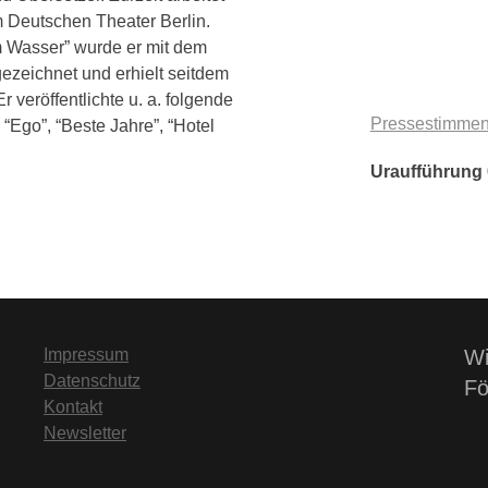
 Deutschen Theater Berlin.
 Wasser” wurde er mit dem
gezeichnet und erhielt seitdem
r veröffentlichte u. a. folgende
Pressestimme
“Ego”, “Beste Jahre”, “Hotel
Uraufführung
Impressum
Wi
Datenschutz
Fö
Kontakt
Newsletter