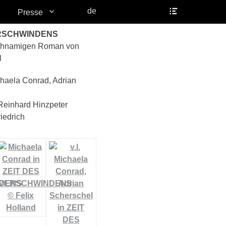
Header
de
Presse
Toggle
ERSCHWINDENS
chnamigen Roman von
l
haela Conrad, Adrian
einhard Hinzpeter
iedrich