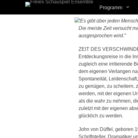
Erstes Menü
Zum
Programm
Inhalt:
“Es gibt über jeden Mensche
Die meiste Zeit versucht ma
ausgesprochen wird.”
ZEIT DES VERSCHWINDENS
Entdeckungsreise in die I
zugleich eine irritierende 
dem eigenen Verlangen nac
Spontaneität, Leidenschaft,
zu genügen, zu scheitern, z
werden, mit der eigenen U
als die wahr zu nehmen, die
zuletzt mit der eigenen ab
glücklich zu werden.
John von Düffel, geboren 19
Schriftsteller, Dramatiker u