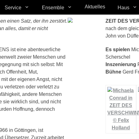
Aktuelles
Service
Ensemble
Haus
n einen Satz, der ihn zerstört.
ZEIT DES V
n alles, damit er nicht
nach dem glei
John von Düffe
 ist eine abenteuerliche
Es spielen
Mic
nnenwelt zweier Menschen und
Scherschel
Begegnung mit sich selbst: Mit
Inszenierung
R
h Offenheit, Mut,
Bühne
Gerd Fr
 mit der eigenen Angst, nicht
u verletzen oder verletzt zu
nfähigkeit, andere Menschen
 sie wirklich sind, und nicht
surden Hoffnung, dennoch
66 in Göttingen, ist
nd Übersetzer. Zurzeit arbeitet