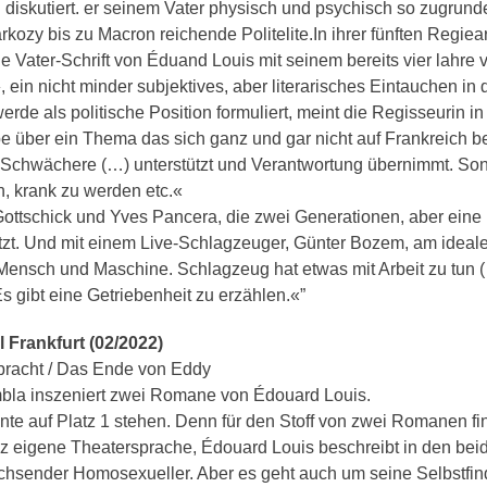
iskutiert. er seinem Vater physisch und psychisch so zugrunde g
arkozy bis zu Macron reichende Politelite.In ihrer fünften Regie
ie Vater-Schrift von Éduand Louis mit seinem bereits vier lahr
in nicht minder subjektives, aber literarisches Eintauchen in d
rde als politische Position formuliert, meint die Regisseurin in
über ein Thema das sich ganz und gar nicht auf Frankreich bes
e Schwächere (…) unterstützt und Verantwortung übernimmt. Son
n, krank zu werden etc.«
ottschick und Yves Pancera, die zwei Generationen, aber eine P
. Und mit einem Live-Schlagzeuger, Günter Bozem, am idealen
ensch und Maschine. Schlagzeug hat etwas mit Arbeit zu tun (…
s gibt eine Getriebenheit zu erzählen.«”
 Frankfurt (02/2022)
bracht / Das Ende von Eddy
bla inszeniert zwei Romane von Édouard Louis.
te auf Platz 1 stehen. Denn für den Stoff von zwei Romanen fi
z eigene Theatersprache, Édouard Louis beschreibt in den be
chsender Homosexueller. Aber es geht auch um seine Selbstfin