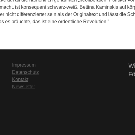
macht, ist konsequent schwarz-weiß. Bettina Kaminskis auf kör
r nicht differenzierter sein als der Originaltext und lässt die S
 es bräuchte, das ist eine ordentliche Revolution.”
Impressum
Wi
Datenschutz
Fö
Kontakt
Newsletter