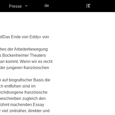
Header
de
Presse
Toggle
cht/Das Ende von Eddy« von
ches der Arbeiterbewegung
es Bockenheimer Theaters
lplan kommt. Wenn wir es recht
 der jungeren französischen
auf biografischer Basis die
h entflohen sind im
urchdrungene französische
e beschreiben zugleich den
berühmt machenden Essay
iel zeitnäher, direkter und