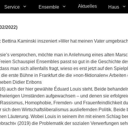
Aktuelles
Service
Ensemble
Haus
02/2022)
 Bettina Kaminski inszeniert »Wer hat meinen Vater umgebra
sie’s versprochen, möchte man in Anlehnung eines alten Mars
reien Schauspiel Ensembles passt so gut in die Geschichte d
dass man sich allenfalls fragt, wieso es erst jetzt auf den Spie
die erste Bühne in Frankfurt die die »non-fiktionalen« Arbeiten
e neben Didier Eribons
) auch der hier gewähite Éduard Louis steht. Beide behandeln 
schwierigen Umständen aufgewachsen – und denen sie erfolgreic
on Rassismus, Homophobie, Fremden- und Frauenfeindlichkeit d
er sich dem Wirtschaftsliberalismus ausliefernden Politik. Beid
chen Läuterung. Wobei Louis in seinem ihn mit einem Schlag 
racht« (2019) die Problematik der sozialen Verwerfungen sehr v