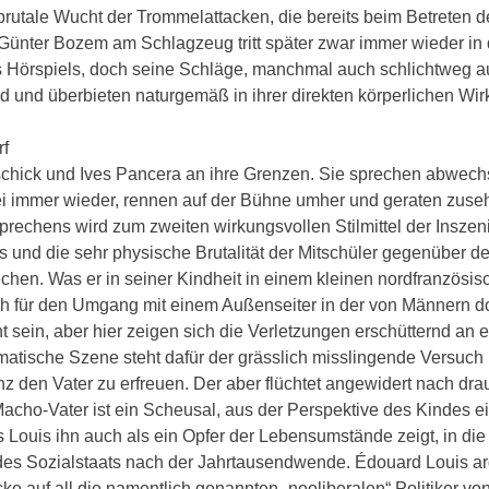
 brutale Wucht der Trommelattacken, die bereits beim Betreten
Günter Bozem am Schlagzeug tritt später zwar immer wieder in 
s Hörspiels, doch seine Schläge, manchmal auch schlichtweg au
und überbieten naturgemäß in ihrer direkten körperlichen Wirk
rf
schick und Ives Pancera an ihre Grenzen. Sie sprechen abwec
bei immer wieder, rennen auf der Bühne umher und geraten zus
rechens wird zum zweiten wirkungsvollen Stilmittel der Inszen
s und die sehr physische Brutalität der Mitschüler gegenüber 
echen. Was er in seiner Kindheit in einem kleinen nordfranzös
h für den Umgang mit einem Außenseiter in der von Männern domi
 sein, aber hier zeigen sich die Verletzungen erschütternd an 
atische Szene steht dafür der grässlich misslingende Versuch 
nz den Vater zu erfreuen. Der aber flüchtet angewidert nach dr
acho-Vater ist ein Scheusal, aus der Perspektive des Kindes e
Louis ihn auch als ein Opfer der Lebensumstände zeigt, in die
des Sozialstaats nach der Jahrtausendwende. Édouard Louis arg
e auf all die namentlich genannten „neoliberalen“ Politiker von