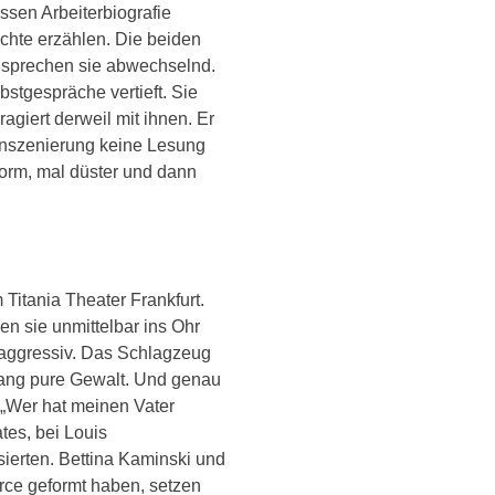
essen Arbeiterbiografie
ichte erzählen. Die beiden
t sprechen sie abwechselnd.
bstgespräche vertieft. Sie
agiert derweil mit ihnen. Er
 Inszenierung keine Lesung
form, mal düster und dann
Titania Theater Frankfurt.
en sie unmittelbar ins Ohr
aggressiv. Das Schlagzeug
hang pure Gewalt. Und genau
 „Wer hat meinen Vater
es, bei Louis
ierten. Bettina Kaminski und
rce geformt haben, setzen