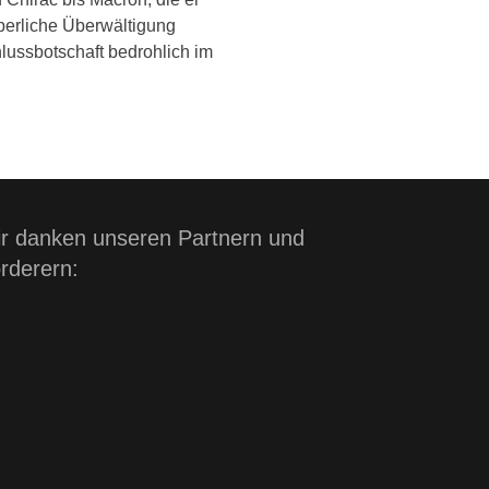
perliche Überwältigung
chlussbotschaft bedrohlich im
r danken unseren Partnern und
rderern: