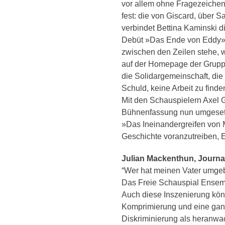
vor allem ohne Fragezeichen d
fest: die von Giscard, über S
verbindet Bettina Kaminski d
Debüt »Das Ende von Eddy», e
zwischen den Zeilen stehe, we
auf der Homepage der Gruppe 
die Solidargemeinschaft, di
Schuld, keine Arbeit zu finde
Mit den Schauspielern Axel G
Bühnenfassung nun umgesetzt
»Das Ineinandergreifen von M
Geschichte voranzutreiben, E
Julian Mackenthun, Journal
“Wer hat meinen Vater umge
Das Freie Schauspial Ensem
Auch diese Inszenierung könn
Komprimierung und eine gan
Diskriminierung als heranwa