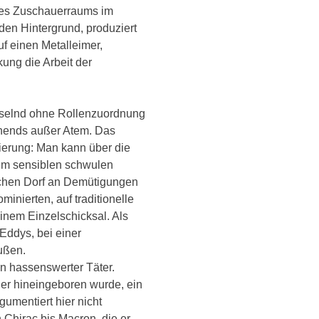
 des Zuschauerraums im
den Hintergrund, produziert
f einen Metalleimer,
ung die Arbeit der
hselnd ohne Rollenzuordnung
ehends außer Atem. Das
ierung: Man kann über die
dem sensiblen schwulen
ischen Dorf an Demütigungen
nierten, auf traditionelle
einem Einzelschicksal. Als
Eddys, bei einer
außen.
in hassenswerter Täter.
 er hineingeboren wurde, ein
umentiert hier nicht
 Chirac bis Macron, die er