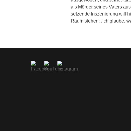
als Mörder seines Vaters aus
setzende Inszenierung will hie
Raum stehen: „Ich glaube, was