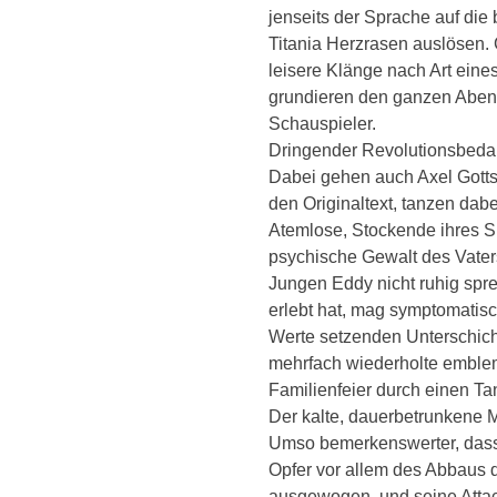
jenseits der Sprache auf die
Titania Herzrasen auslösen. 
leisere Klänge nach Art eine
grundieren den ganzen Abend 
Schauspieler.
Dringender Revolutionsbeda
Dabei gehen auch Axel Gott
den Originaltext, tanzen da
Atemlose, Stockende ihres Sp
psychische Gewalt des Vater
Jungen Eddy nicht ruhig spr
erlebt hat, mag symptomatisc
Werte setzenden Unterschicht
mehrfach wiederholte emblem
Familienfeier durch einen Ta
Der kalte, dauerbetrunkene M
Umso bemerkenswerter, dass 
Opfer vor allem des Abbaus 
ausgewogen, und seine Attack