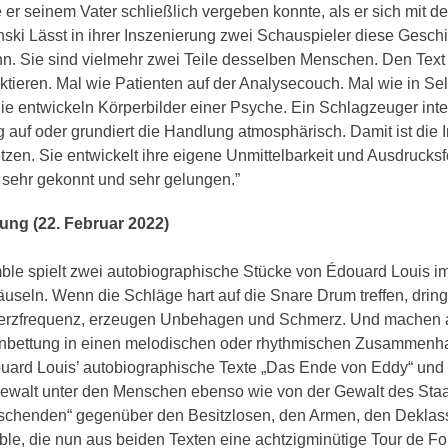
 er seinem Vater schließlich vergeben konnte, als er sich mit d
inski Lässt in ihrer Inszenierung zwei Schauspieler diese Gesch
ohn. Sie sind vielmehr zwei Teile desselben Menschen. Den Tex
iktieren. Mal wie Patienten auf der Analysecouch. Mal wie in Sel
 Sie entwickeln Körperbilder einer Psyche. Ein Schlagzeuger inter
 auf oder grundiert die Handlung atmosphärisch. Damit ist die
zen. Sie entwickelt ihre eigene Unmittelbarkeit und Ausdrucks
t sehr gekonnt und sehr gelungen.”
tung (22. Februar 2022)
le spielt zwei autobiographische Stücke von Édouard Louis im 
useln. Wenn die Schläge hart auf die Snare Drum treffen, dring
Herzfrequenz, erzeugen Unbehagen und Schmerz. Und machen 
 Einbettung in einen melodischen oder rhythmischen Zusammen
uard Louis’ autobiographische Texte „Das Ende von Eddy“ und
walt unter den Menschen ebenso wie von der Gewalt des Staat
rschenden“ gegenüber den Besitzlosen, den Armen, den Deklass
le, die nun aus beiden Texten eine achtzigminütige Tour de Fo