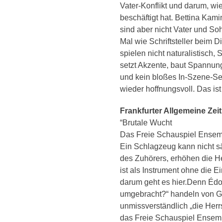
Vater-Konflikt und darum, wie
beschäftigt hat. Bettina Kam
sind aber nicht Vater und S
Mal wie Schriftsteller beim D
spielen nicht naturalistisch,
setzt Akzente, baut Spannung
und kein bloßes In-Szene-Set
wieder hoffnungsvoll. Das is
Frankfurter Allgemeine Zei
“Brutale Wucht
Das Freie Schauspiel Ensemb
Ein Schlagzeug kann nicht sä
des Zuhörers, erhöhen die 
ist als Instrument ohne die
darum geht es hier.Denn Édo
umgebracht?“ handeln von Ge
unmissverständlich „die Her
das Freie Schauspiel Ensemb