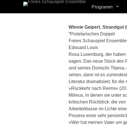
Erstes Menü
Zum
Programm
Inhalt:
Winnie Geipert, Strandgut (
“Proletarisches Doppel
Freies Schauspiel Ensemble:
Edouard Louis
Rosa Luxemburg, der haben 
sagen: Das neue Stück des F
und seines Domizils Titania, 
sehen, dann ist es zumindest 
Literatur dramatisiert, für di
»Rückkehr nach Reims« (2016
Milieus, in denen sie unter 
kritischen Rückblick: die v
Arbeiterklasse im Lichte ein
Prozess einer sehr persönli
»Wer hat meinen Vater um geb